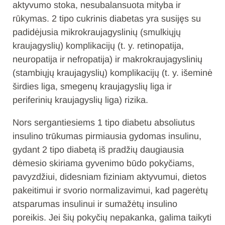
aktyvumo stoka, nesubalansuota mityba ir
rūkymas. 2 tipo cukrinis diabetas yra susijęs su
padidėjusia mikrokraujagyslinių (smulkiųjų
kraujagyslių) komplikacijų (t. y. retinopatija,
neuropatija ir nefropatija) ir makrokraujagyslinių
(stambiųjų kraujagyslių) komplikacijų (t. y. išeminė
širdies liga, smegenų kraujagyslių liga ir
periferinių kraujagyslių liga) rizika.
Nors sergantiesiems 1 tipo diabetu absoliutus
insulino trūkumas pirmiausia gydomas insulinu,
gydant 2 tipo diabetą iš pradžių daugiausia
dėmesio skiriama gyvenimo būdo pokyčiams,
pavyzdžiui, didesniam fiziniam aktyvumui, dietos
pakeitimui ir svorio normalizavimui, kad pagerėtų
atsparumas insulinui ir sumažėtų insulino
poreikis. Jei šių pokyčių nepakanka, galima taikyti