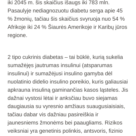
iki 2045 m. šis skaičius išaugs iki 783 mln.
Pasaulyje nediagnozuotu diabetu serga apie 45
% žmonių, tačiau šis skaičius svyruoja nuo 54 %
Afrikoje iki 24 % Šiaurės Amerikoje ir Karibų jūros
regione.
2 tipo cukrinis diabetas – tai būklė, kurią sukelia
sumažėjęs jautrumas insulinui (atsparumas
insulinui) ir sumažėjusi insulino gamyba dėl
nuolatinio didelio insulino poreikio, kuris galiausiai
apkrauna insuliną gaminančias kasos ląsteles. Jis
dažnai vystosi lėtai ir anksčiau buvo siejamas
daugiausia su vyresnio amžiaus suaugusiaisiais,
tačiau dabar vis dažniau pasireiškia ir
jaunesniems žmonėms bei paaugliams. Rizikos
veiksniai yra genetinis polinkis, antsvoris, fizinio