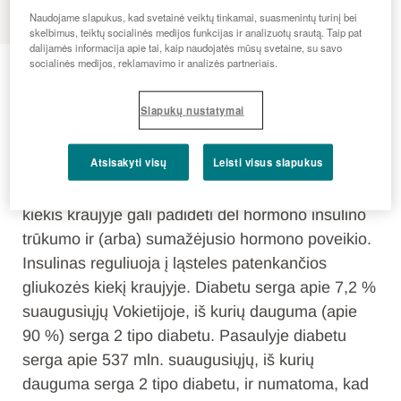
Naudojame slapukus, kad svetainė veiktų tinkamai, suasmenintų turinį bei
skelbimus, teiktų socialinės medijos funkcijas ir analizuotų srautą. Taip pat
dalijamės informacija apie tai, kaip naudojatės mūsų svetaine, su savo
Diabetologija
socialinės medijos, reklamavimo ir analizės partneriais.
Slapukų nustatymai
Yra įvairių diabeto (cukrinio diabeto) formų, iš
kurių labiausiai paplitusios yra 1 ir 2 tipo cukrinis
Atsisakyti visų
Leisti visus slapukus
diabetas. Visiems diabeto tipams būdingas
padidėjęs gliukozės kiekis kraujyje. Gliukozės
kiekis kraujyje gali padidėti dėl hormono insulino
trūkumo ir (arba) sumažėjusio hormono poveikio.
Insulinas reguliuoja į ląsteles patenkančios
gliukozės kiekį kraujyje. Diabetu serga apie 7,2 %
suaugusiųjų Vokietijoje, iš kurių dauguma (apie
90 %) serga 2 tipo diabetu. Pasaulyje diabetu
serga apie 537 mln. suaugusiųjų, iš kurių
dauguma serga 2 tipo diabetu, ir numatoma, kad