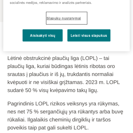
MENU
socialinės medijos, reklamavimo ir analizės partneriais.
Slapukų nustatymai
LOPL
Atsisakyti visų
Leisti visus slapukus
KAS YRA LOPL?
Lėtinė obstrukcinė plaučių liga (LOPL) – tai
plaučių liga, kuriai būdingas lėtinis ribotas oro
srautas į plaučius ir iš jų, trukdantis normaliai
kvėpuoti ir ne visiškai grįžtamas. 2023 m. LOPL
sudarė 50 % visų kvėpavimo takų ligų.
Pagrindinis LOPL rizikos veiksnys yra rūkymas,
nes net 75 % sergančiųjų yra rūkantys arba buvę
rūkaliai. Ilgalaikis cheminių dirgiklių ir taršos
poveikis taip pat gali sukelti LOPL.