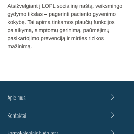
Atsižvelgiant į LOPL socialinę naštą, veiksmingo
gydymo tikslas – pagerinti paciento gyvenimo
kokybę. Tai apima tinkamos plaučių funkcijos
palaikymą, simptomų gerinimą, paūmėjimų
pasikartojimo prevenciją ir mirties rizikos
mažinimą.
Apie mus
Kontaktai
Farmakologinis budrumas