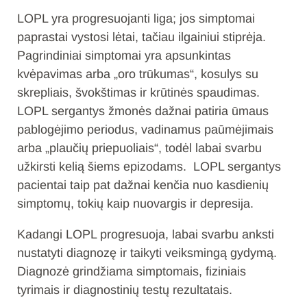
LOPL yra progresuojanti liga; jos simptomai
paprastai vystosi lėtai, tačiau ilgainiui stiprėja.
Pagrindiniai simptomai yra apsunkintas
kvėpavimas arba „oro trūkumas“, kosulys su
skrepliais, švokštimas ir krūtinės spaudimas.
LOPL sergantys žmonės dažnai patiria ūmaus
pablogėjimo periodus, vadinamus paūmėjimais
arba „plaučių priepuoliais“, todėl labai svarbu
užkirsti kelią šiems epizodams. LOPL sergantys
pacientai taip pat dažnai kenčia nuo kasdienių
simptomų, tokių kaip nuovargis ir depresija.
Kadangi LOPL progresuoja, labai svarbu anksti
nustatyti diagnozę ir taikyti veiksmingą gydymą.
Diagnozė grindžiama simptomais, fiziniais
tyrimais ir diagnostinių testų rezultatais.