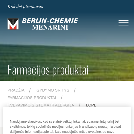
Kokybė pirmiausia
Farmacijos produktai
PRADŽIA
GYDYMO SRITYS
FARMACIJOS PRODUKTAI
KVĖPAVIMO SISTEMA IR ALERGIJA
LOPL
Naudojame slapukus, kad svetainė veiktų tinkamai, suasmenintų turinį bei
skelbimus, teiktų socialinės medijos funkcijas ir analizuotų srautą. Taip pat
dalijamės informacija apie tai, kaip naudojatės mūsų svetaine, su savo