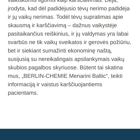
vaikiškomis ligomis kaip karščiavimas. Deja,
įrodyta, kad dėl padidėjusio tėvų nerimo padidėja
ir jų vaikų nerimas. Todėl tėvų supratimas apie
skausmą ir karščiavimą – dažnus vaikystėje
pasitaikančius reiškinius, ir jų valdymas yra labai
svarbūs ne tik vaikų sveikatos ir gerovės požiūriu,
bet ir siekiant sumažinti ekonominę naštą,
susijusią su nereikalingais apsilankymais vaikų
skubios pagalbos skyriuose. Būtent tai skatina
mus, „BERLIN-CHEMIE Menarini Baltic“, teikti
informaciją ir vaistus karščiuojantiems
pacientams.