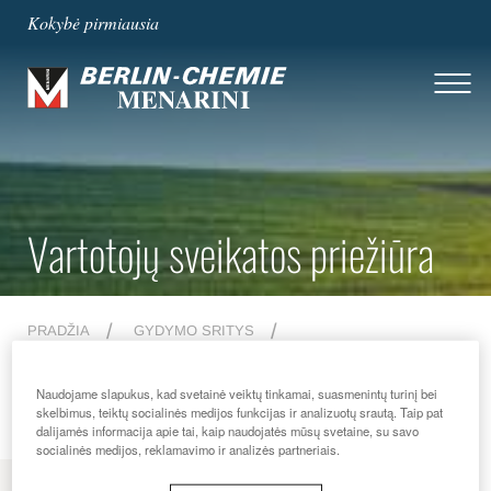
Kokybė pirmiausia
Vartotojų sveikatos priežiūra
PRADŽIA
GYDYMO SRITYS
VARTOTOJŲ SVEIKATOS PRIEŽIŪRA
KARŠČIAVIMAS
Naudojame slapukus, kad svetainė veiktų tinkamai, suasmenintų turinį bei
skelbimus, teiktų socialinės medijos funkcijas ir analizuotų srautą. Taip pat
dalijamės informacija apie tai, kaip naudojatės mūsų svetaine, su savo
socialinės medijos, reklamavimo ir analizės partneriais.