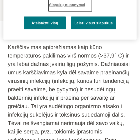
MENU
Slapukų nustatymai
Atsisakyti visų
Leisti visus slapukus
Karščiavimas
Karščiavimas apibrėžiamas kaip kūno
temperatūros pakilimas virš normos (>37,9° C) ir
yra labai dažnas įvairių ligų požymis. Dažniausiai
ūmus karščiavimas kyla dėl savaime praeinančių
virusinių infekcijų (infekcijų, kurios turi tendenciją
praeiti savaime, be gydymo) ir nesudėtingų
bakterinių infekcijų ir praeina per savaitę ar
greičiau. Tai yra sudėtingo organizmo atsako į
infekcijų sukėlėjus ir toksinus sudedamoji dalis.
Tėvai neišvengiamai nerimauja dėl savo vaikų,
kai jie serga, pvz., tokiomis įprastomis